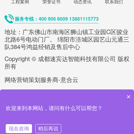
工程案例
荣誉证书
动态资讯
联系我们
服务专线：400 906 8009 13881115773
地址：广东佛山市南海区狮山镇工业园C区骏业
北路6号电动门厂。 绵阳市涪城区园艺山元通三
队384号鸿益经销及售后中心
Copyright © 成都速宾达智能科技有限公司 版权
所有
网络营销策划服务商-意合云
备案号/许可证号：
蜀ICP备2023012892号-1
×
欢迎来到本网站，请问有什么可以帮您？
友情链接：
智能折叠门
复合式接线端子
CNC五金件加工
轻触开关
现在咨询
稍后再说
无轨悬浮折叠门
工业悬浮门
智能庭院大门
九洲普惠风机
连接器端