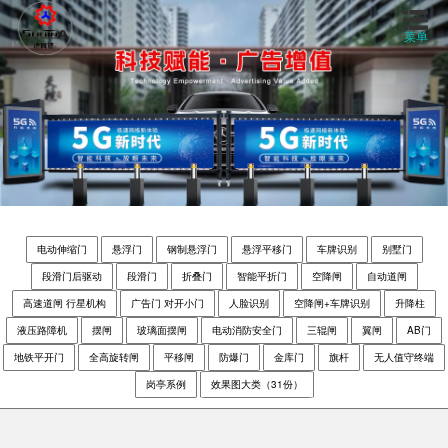
菜单
首页
关于我们
产品中心
电动伸缩门
悬浮门
钢制悬浮门
悬浮平移门
车牌识别
别墅门
工程案例
段滑门后驱动
段滑门
折叠门
智能平折门
空降闸
自动道闸
高速道闸 行星机构
广告门 对开小门
人脸识别
空降闸+车牌识别
升降柱
视频中心
液压路障机
摆闸
玻璃面摆闸
电动消防安全门
三辊闸
翼闸
AB门
地铁平开门
全高旋转闸
平移闸
防爆门
金库门
旗杆
无人值守终端
新闻资讯
岗亭系例
效果图大类（31份）
联系我们